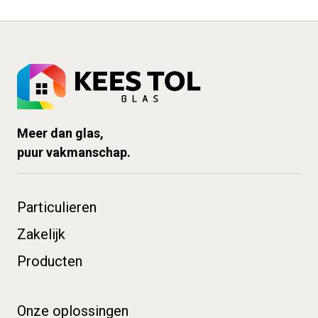
structuur zoekt. Particulier of professional, je kiest zelf
adviseert en onderzoekt of jij in aanmerking komt voor
wat je nodig hebt: alleen het glas of ook de montage.
subsidie.
Voor alle projecten, groot en klein, zijn wij de zakelijke
partner waar je op kunt vertrouwen. Van isolatieglas voor
woningcomplexen tot maatwerkglas voor jouw
kantoorpand of winkel.
Bekijk hier meer informatie
over de mogelijkheden.
Meer dan glas,
puur vakmanschap.
Particulieren
Zakelijk
Producten
Onze oplossingen