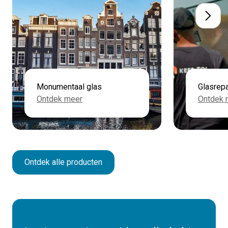
Monumentaal glas
Glasrepa
Ontdek meer
Ontdek 
Ontdek alle producten