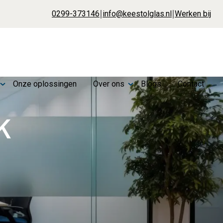
|
|
0299-373146
info@keestolglas.nl
Werken bij
Onze oplossingen
Over ons
Blogs
Contact
k