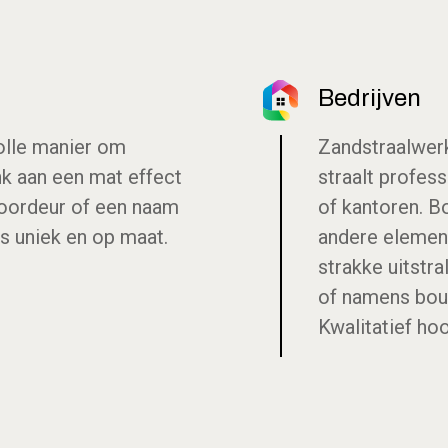
Bedrijven
volle manier om
Zandstraalwerk
nk aan een mat effect
straalt profess
oordeur of een naam
of kantoren. B
is uniek en op maat.
andere element
strakke uitstra
of namens bouw
Kwalitatief ho