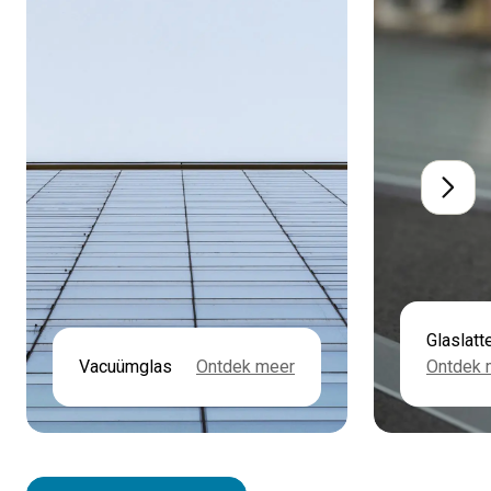
Glaslatt
Vacuümglas
Ontdek meer
Ontdek 