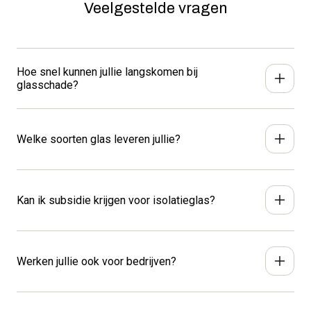
Veelgestelde vragen
Hoe snel kunnen jullie langskomen bij
glasschade?
Bij spoed kunnen we vaak binnen 24 uur ter plaatse zijn.
Bel ons direct voor de snelste service: 0299-373146.
Welke soorten glas leveren jullie?
We leveren alle soorten glas. Van geluidswerend tot
zonwerend glas en isolatieglas tot UV-verlijmd glas.
Kan ik subsidie krijgen voor isolatieglas?
Bekijk hier al onze glasproducten.
Kees Tol Glas biedt hoogwaardig
isolatieglas, zoals
HR++ en triple glas,
maar nog lang niet alle gebouwen
Werken jullie ook voor bedrijven?
zijn even goed geïsoleerd. Niet alleen betaalt deze
investering zich terug, ook is in bepaalde gevallen
Kees Tol Glas levert glas aan iedereen die kwaliteit en
subsidie mogelijk. Een win-winsituatie. Kees Tol Glas