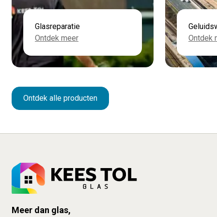
Glasreparatie
Geluids
Ontdek meer
Ontdek 
Ontdek alle producten
Meer dan glas,